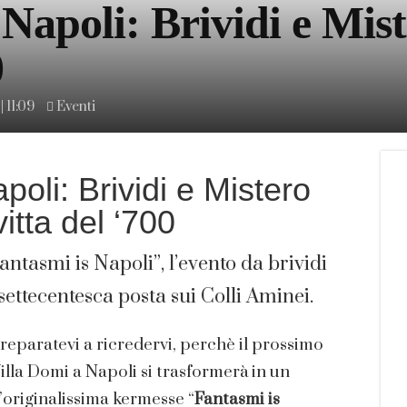
Napoli: Brividi e Mist
0
 11:09
Eventi
oli: Brividi e Mistero
vitta del ‘700
ntasmi is Napoli”, l’evento da brividi
settecentesca posta sui Colli Aminei.
preparatevi a ricredervi, perchè il prossimo
 Villa Domi a Napoli si trasformerà in un
 l’originalissima kermesse “
Fantasmi is