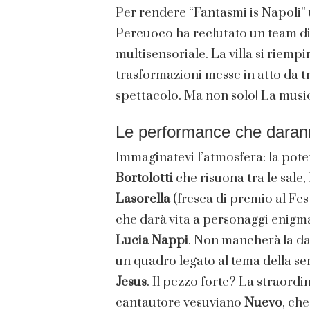
Per rendere “Fantasmi is Napoli”
Percuoco ha reclutato un team di 
multisensoriale. La villa si riempi
trasformazioni messe in atto da tr
spettacolo. Ma non solo! La music
Le performance che darann
Immaginatevi l’atmosfera: la pote
Bortolotti
che risuona tra le sale,
Lasorella
(fresca di premio al Fes
che darà vita a personaggi enigmat
Lucia Nappi
. Non mancherà la d
un quadro legato al tema della ser
Jesus
. Il pezzo forte? La straordi
cantautore vesuviano
Nuevo
, ch