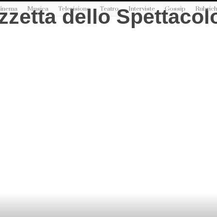
inema
Musica
Televisione
Teatro
Interviste
Gossip
Rubric