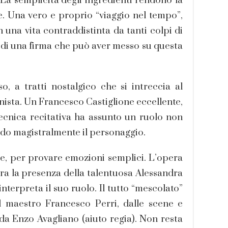
La semplicità degli ingredienti rendono la
e. Una vero e proprio “viaggio nel tempo”,
n una vita contraddistinta da tanti colpi di
, di una firma che può aver messo su questa
, a tratti nostalgico che si intreccia al
nista. Un Francesco Castiglione eccellente,
tecnica recitativa ha assunto un ruolo non
ndo magistralmente il personaggio.
, per provare emozioni semplici. L’opera
ra la presenza della talentuosa Alessandra
nterpreta il suo ruolo. Il tutto “mescolato”
 maestro Francesco Perri, dalle scene e
 da Enzo Avagliano (aiuto regia). Non resta