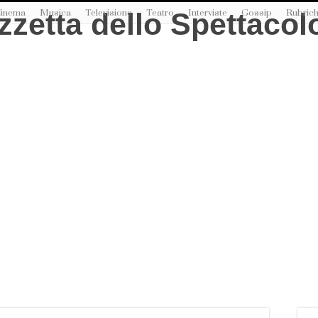
inema
Musica
Televisione
Teatro
Interviste
Gossip
Rubric