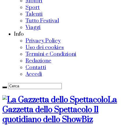
Motori
Sport
Talenti
Tutto Festival
Viaggi
Info
Privacy Policy
Uso dei cookies
Termini e Condizioni
Redazione
Contatti
Accedi
La
Gazzetta dello Spettacolo Il
quotidiano dello ShowBiz