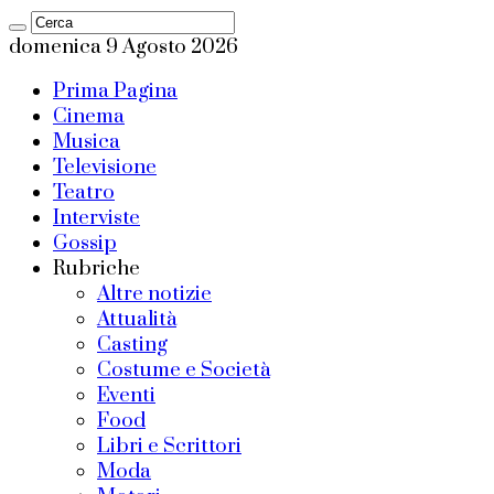
domenica 9 Agosto 2026
Prima Pagina
Cinema
Musica
Televisione
Teatro
Interviste
Gossip
Rubriche
Altre notizie
Attualità
Casting
Costume e Società
Eventi
Food
Libri e Scrittori
Moda